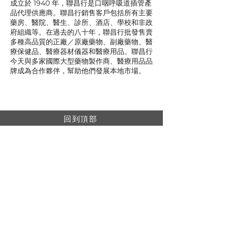
成立於 1940 年，聯昌行是口咽呼吸道插管產
品代理供應商。聯昌行銷售客戶包括所有主要
藥房、醫院、醫生、診所、酒店、學校和非政
府組織等。在過去的八十年，聯昌行批發售賣
多種高品質的正廠／原廠藥物、副廠藥物、醫
療保健品、醫療器材儀器和醫療用品。聯昌行
今天與多家國際大型藥物製作商、醫療用品品
牌成為合作夥伴，幫助他們發展本地市場。
回到頂部
© 聯昌行有限公司 2025
香港電話：(+852)
2575-4486
澳門電話：(+853)
2838-8630
電郵：
lch@lchl.com.hk
香港聯絡地址
香港灣
仔200號告士打道 25 樓
澳門聯絡地址
澳門巴波沙大馬路太平工業大廈第2期6樓A
新加坡聯絡地址