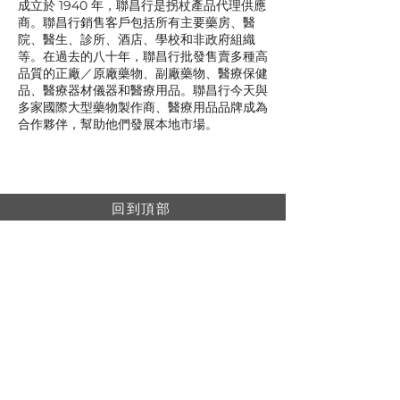
成立於 1940 年，聯昌行是拐杖產品代理供應
商。聯昌行銷售客戶包括所有主要藥房、醫
院、醫生、診所、酒店、學校和非政府組織
等。在過去的八十年，聯昌行批發售賣多種高
品質的正廠／原廠藥物、副廠藥物、醫療保健
品、醫療器材儀器和醫療用品。聯昌行今天與
多家國際大型藥物製作商、醫療用品品牌成為
合作夥伴，幫助他們發展本地市場。
回到頂部
© 聯昌行有限公司 2025
香港電話：(+852)
2575-4486
澳門電話：(+853)
2838-8630
電郵：
lch@lchl.com.hk
香港聯絡地址
香港灣
仔200號告士打道 25 樓
澳門聯絡地址
澳門巴波沙大馬路太平工業大廈第2期6樓A
新加坡聯絡地址