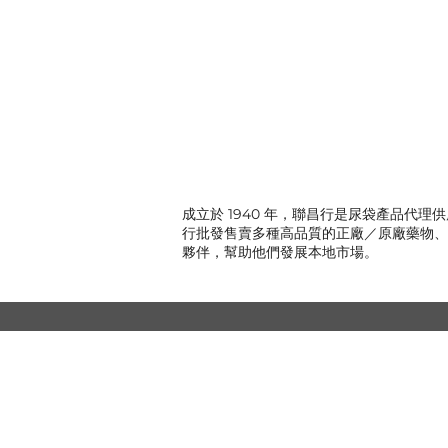
成立於 1940 年，聯昌行是尿袋產品
行批發售賣多種高品質的正廠／原廠藥物、
夥伴，幫助他們發展本地市場。
© 聯昌行有限公司 2025
香港電話：(+852) 2575-4486
澳門電話：(+853) 2838-8630
電郵：
lch@lchl.com.hk
香港聯絡地址