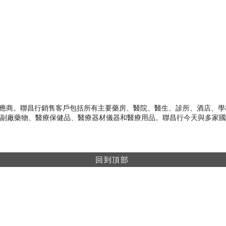
代理供應商。聯昌行銷售客戶包括所有主要藥房、醫院、醫生、診所、酒店、
副廠藥物、醫療保健品、醫療器材儀器和醫療用品。聯昌行今天與多家國
回到頂部
網上購物最低消費$499。所有網上購物單都會享
有包郵（免運費）。
網上購物只供香港及澳門地區。