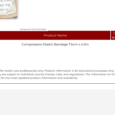
C
Product Name
B
Compression Elastic Bandage 7.5cm x 4.5m
for health care professionals only. Product information is for educational purposes only, 
ty are subject to individual country license, rules, and regulations. The information on 
 for the most updated product information and availability.