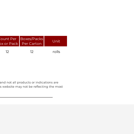
ount Per
Boxes/Packs
Unit
ox or Pack
Per Carton
12
12
rolls
and not all products or indications are
this website may not be reflecting the most