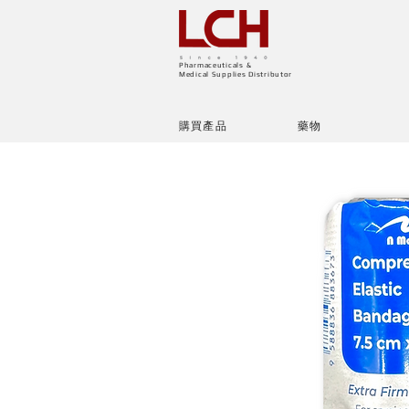
Pharmaceuticals &
Medical Supplies Distributor
購買產品
藥物