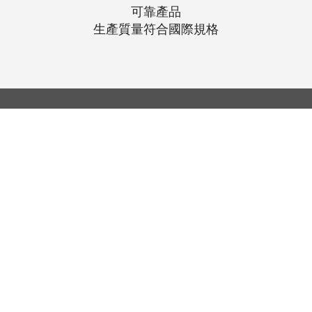
可靠產品
生產質量符合國際規格
© 聯昌行有限公司 2025
香港電話：(+852) 2575-4486
澳門電話：(+853) 2838-8630
電郵：
lch@lchl.com.hk
香港聯絡地址
香港灣
仔200號告士打道 25 樓
澳門聯絡地址
澳門巴波沙大馬路太平工業大廈第2期6
新加坡聯絡地址
18 Jalan Masjid, Kembangan Plaza,
Singapore (418944)