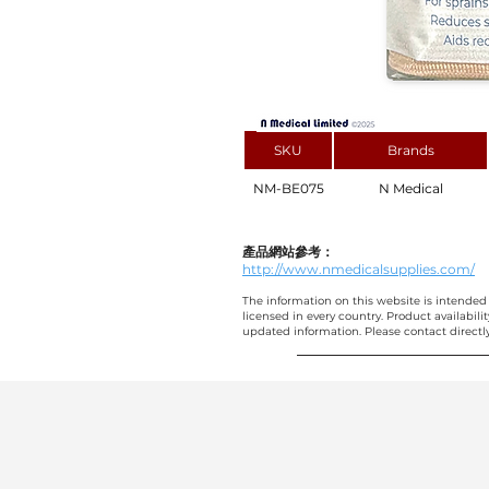
SKU
Brands
NM-BE075
N Medical
產品網站參考：
http://www.nmedicalsupplies.com/
The information on this website is intended 
licensed in every country. Product availabili
updated information. Please contact directly