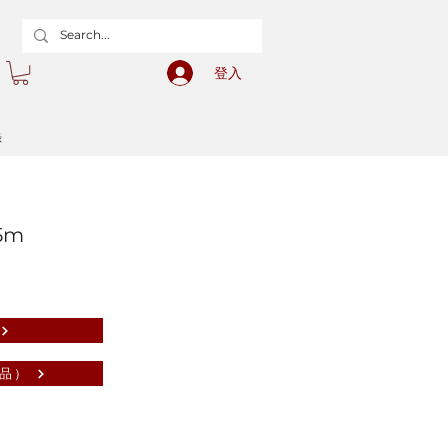
登入
錄
5m
品）