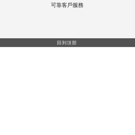
可靠客戶服務
回到頂部
網上購物最低消費$499。所有網上購物單都會享
有包郵（免運費）。
網上購物只供香港及澳門地區。
本網站上的信息僅供醫療保健專業人員使用。產
品信息僅用於教育目的，並非所有產品或適用於
每個國家/地區。
樓A