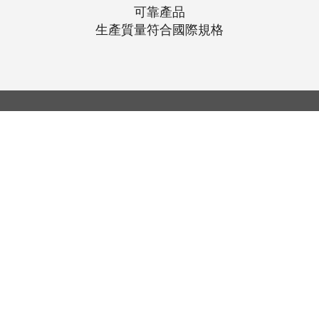
可靠產品
生產質量符合國際規格
© 聯昌行有限公司 2025
香港電話：(+852) 2575-4486
澳門電話：(+853) 2838-8630
電郵：
lch@lchl.com.hk
香港聯絡地址
香港灣
仔200號告士打道 25 樓
澳門聯絡地址
澳門巴波沙大馬路太平工業大廈第2期6
新加坡聯絡地址
18 Jalan Masjid, Kembangan Plaza,
Singapore (418944)