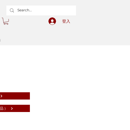
登入
錄
)
品）