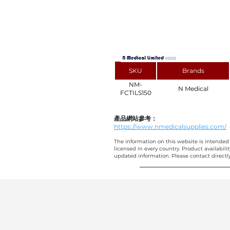
SKU
Brands
NM-
N Medical
FCTILS150
產品網站參考：
https://www.nmedicalsupplies.com/
The information on this website is intended 
licensed in every country. Product availabili
updated information. Please contact directly