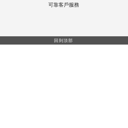
可靠客戶服務
回到頂部
網上購物最低消費$499。所有網上購物單都會享
有包郵（免運費）。
網上購物只供香港及澳門地區。
本網站上的信息僅供醫療保健專業人員使用。產
品信息僅用於教育目的，並非所有產品或適用於
每個國家/地區。
樓A