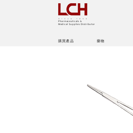
Pharmaceuticals &
Medical Supplies Distributor
購買產品
藥物