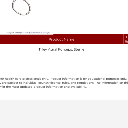
C
Product Name
B
Tilley Aural Forceps, Sterile
for health care professionals only. Product information is for educational purposes only, 
ty are subject to individual country license, rules, and regulations. The information on 
 for the most updated product information and availability.