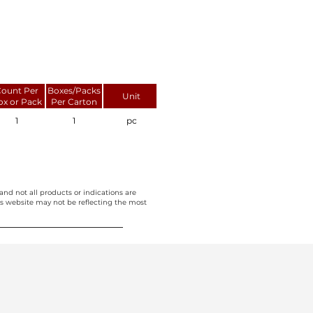
ount Per
Boxes/Packs
Unit
ox or Pack
Per Carton
1
1
pc
and not all products or indications are
this website may not be reflecting the most