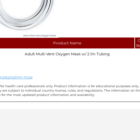
C
Product Name
B
Adult Multi Vent Oxygen Mask w/ 2.1m Tubing
/products/nm-moa
for health care professionals only. Product information is for educational purposes only, 
ty are subject to individual country license, rules, and regulations. The information on 
 for the most updated product information and availability.