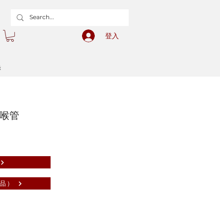
登入
錄
m喉管
品）