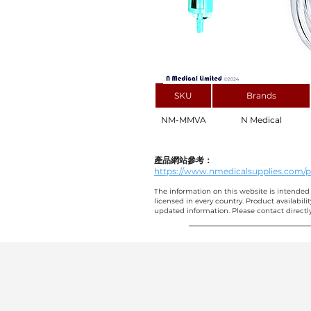
SKU
Brands
NM-MMVA
N Medical
產品網站參考：
https://www.nmedicalsupplies.com
The information on this website is intended 
licensed in every country. Product availabili
updated information. Please contact directly