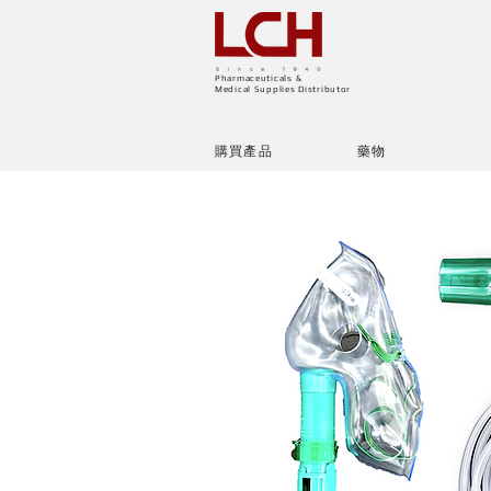
Pharmaceuticals &
Medical Supplies Distributor
購買產品
藥物