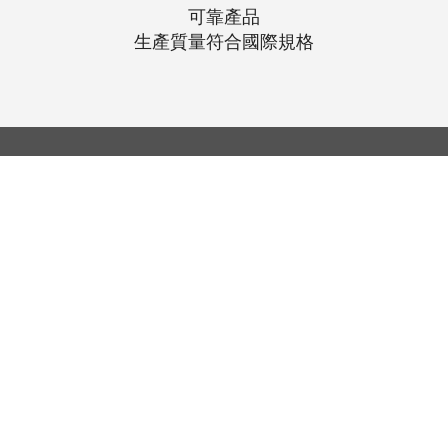
可靠產品
生產質量符合國際規格
© 聯昌行有限公司 2025
香港電話：(+852) 2575-4486
澳門電話：(+853) 2838-8630
電郵：
lch@lchl.com.hk
香港聯絡地址
香港灣
仔200號告士打道 25 樓
澳門聯絡地址
澳門巴波沙大馬路太平工業大廈第2期6
新加坡聯絡地址
18 Jalan Masjid, Kembangan Plaza,
Singapore (418944)