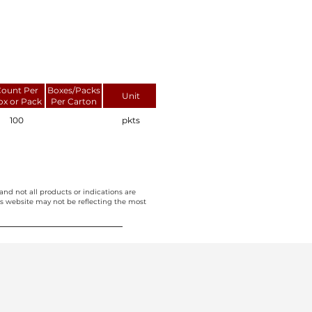
ount Per
Boxes/Packs
Unit
ox or Pack
Per Carton
100
pkts
and not all products or indications are
this website may not be reflecting the most