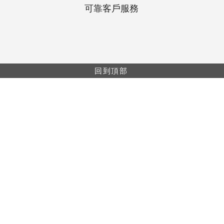
可靠客戶服務
回到頂部
網上購物最低消費$499。所有網上購物單都會享
有包郵（免運費）。
網上購物只供香港及澳門地區。
本網站上的信息僅供醫療保健專業人員使用。產
品信息僅用於教育目的，並非所有產品或適用於
每個國家/地區。
樓A