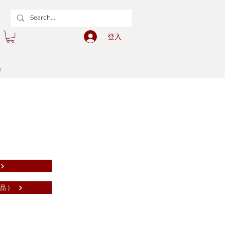
登入
錄
品）