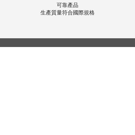
可靠產品
生產質量符合國際規格
© 聯昌行有限公司 2025
香港電話：(+852) 2575-4486
澳門電話：(+853) 2838-8630
電郵：
lch@lchl.com.hk
香港聯絡地址
香港灣
仔200號告士打道 25 樓
澳門聯絡地址
澳門巴波沙大馬路太平工業大廈第2期6
新加坡聯絡地址
18 Jalan Masjid, Kembangan Plaza,
Singapore (418944)