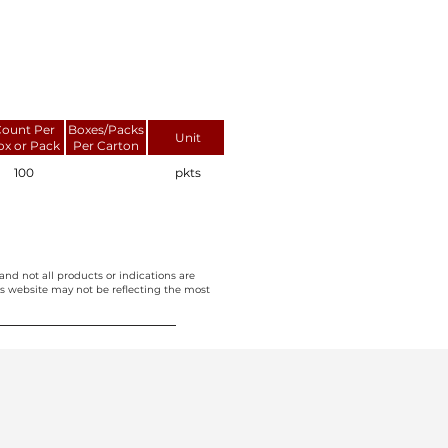
ount Per
Boxes/Packs
Unit
ox or Pack
Per Carton
100
pkts
and not all products or indications are
this website may not be reflecting the most