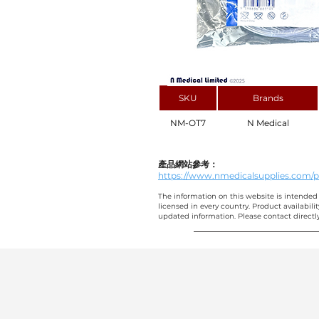
SKU
Brands
NM-OT7
N Medical
產品網站參考：
https://www.nmedicalsupplies.com
The information on this website is intended 
licensed in every country. Product availabili
updated information. Please contact directly