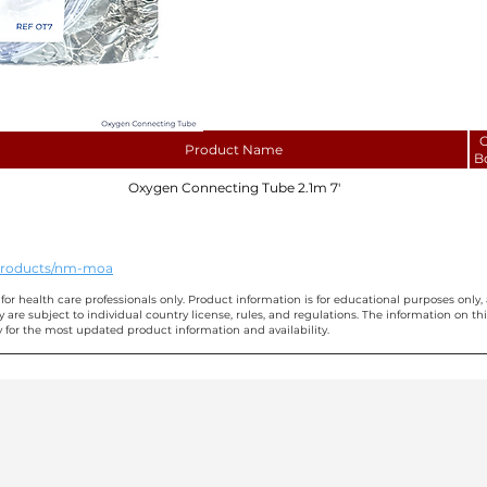
C
Product Name
B
Oxygen Connecting Tube 2.1m 7'
/products/nm-moa
for health care professionals only. Product information is for educational purposes only, 
ty are subject to individual country license, rules, and regulations. The information on 
 for the most updated product information and availability.