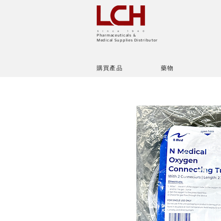
Pharmaceuticals &
Medical Supplies Distributor
購買產品
藥物