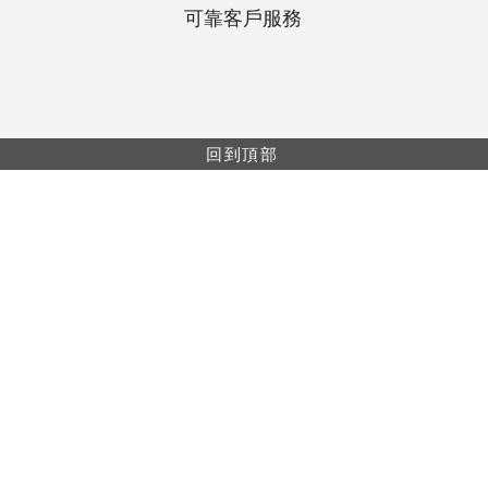
可靠客戶服務
回到頂部
網上購物最低消費$499。所有網上購物單都會享
有包郵（免運費）。
網上購物只供香港及澳門地區。
本網站上的信息僅供醫療保健專業人員使用。產
品信息僅用於教育目的，並非所有產品或適用於
每個國家/地區。
樓A