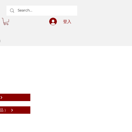
登入
錄
品）