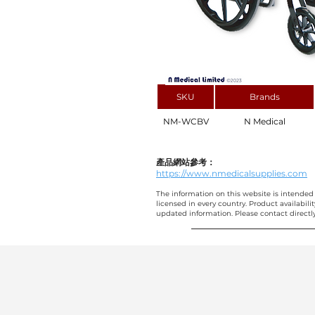
SKU
Brands
NM-WCBV
N Medical
產品網站參考：
https://www.nmedicalsupplies.com
The information on this website is intended 
licensed in every country. Product availabili
updated information. Please contact directly