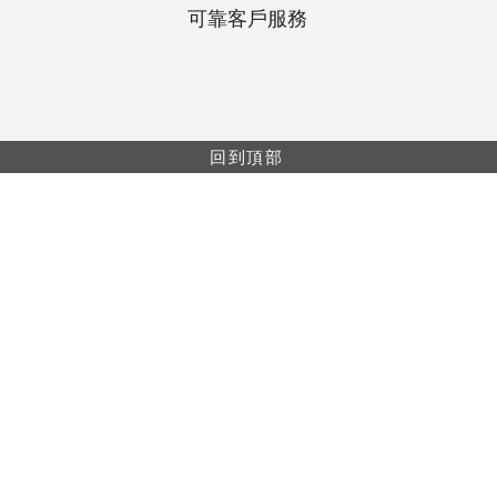
可靠客戶服務
回到頂部
網上購物最低消費$499。所有網上購物單都會享
有包郵（免運費）。
網上購物只供香港及澳門地區。
本網站上的信息僅供醫療保健專業人員使用。產
品信息僅用於教育目的，並非所有產品或適用於
每個國家/地區。
樓A