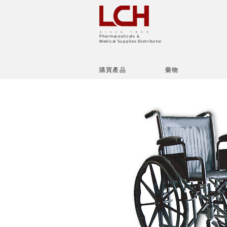
Pharmaceuticals &
Medical Supplies Distributor
購買產品
藥物