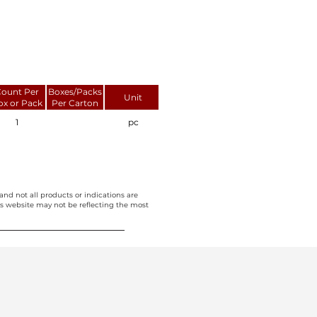
ount Per
Boxes/Packs
Unit
ox or Pack
Per Carton
1
pc
and not all products or indications are
this website may not be reflecting the most