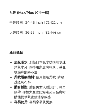
尺碼 (Max/Plus 尺寸一樣)
中碼腰圍: 24-48 inch | 72-122 cm
大碼腰圍: 36-58 inch | 92-144 cm
產品優點
超級吸水:
創新日本吸水技術能快速
鎖緊水分, 保持用家皮膚乾爽，減低
敏感和痕癢不適
柔軟透氣物料:
使用超級柔軟, 防敏
感透氣布料
貼合體型:
貼合男女人體設計，彈力
腰帶, 彈性大腿位防漏邊及自黏魔術
貼能提供緊密舒適穿戴感
容易使用:
容易穿著及更換