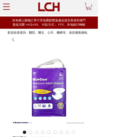
所有網上購物訂單可享免費順豐速遞送貨至香港和澳門
最低消費 HK$499。
​付款方式： FPS、本地銀行轉帳
歡迎批發查詢 - 醫院、醫生、公司、機構等。保證優惠價格。