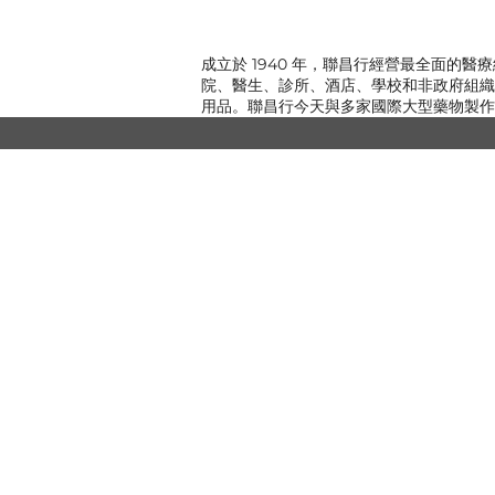
成立於 1940 年，聯昌行經營最全面
院、醫生、診所、酒店、學校和非政府組織
用品。聯昌行今天與多家國際大型藥物製作
© 聯昌行有限公司 2025
香港電話：(+852) 2575-4486
澳門電話：(+853) 2838-8630
電郵：
lch@lchl.com.hk
香港聯絡地址
香港灣
仔200號告士打道 25 樓
澳門聯絡地址
澳門巴波沙大馬路太平工業大廈第2期6
新加坡聯絡地址
18 Jalan Masjid, Kembangan Plaza,
Singapore (418944)