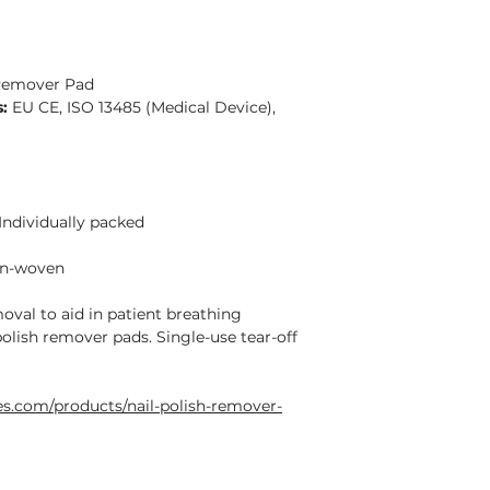
 Remover Pad
:
EU CE, ISO 13485 (Medical Device),
Individually packed​
n-woven
moval to aid in patient breathing
polish remover pads. Single-use tear-off
s.com/products/nail-polish-remover-