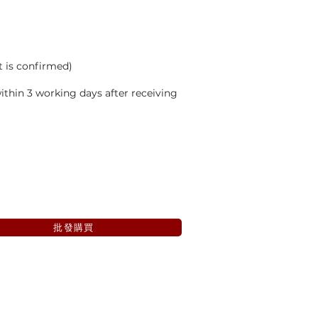
t is confirmed)
thin 3 working days after receiving
批發購買