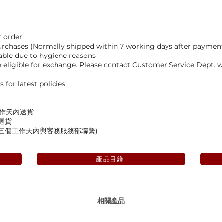
 order
Purchases (Normally shipped within 7 working days after paymen
able due to hygiene reasons
eligible for exchange. Please contact Customer Service Dept. wi
ns
for latest policies
工作天內送貨
退貨
後三個工作天內與客務服務部聯繫)
產品目錄
相關產品