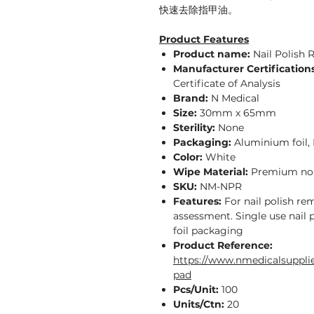
快速去除指甲油。
Product Features
Product name:
Nail Polish
Manufacturer Certifications
Certificate of Analysis
Brand:
N Medical
Size:
30mm x 65mm
Sterility:
None
Packaging:
Aluminium foil, 
Color:
White
Wipe Material:
Premium no
SKU:
NM-NPR
Features:
For nail polish re
assessment. Single use nail 
foil packaging
Product Reference:
https://www.nmedicalsupplie
pad
Pcs/Unit:
100
Units/Ctn:
20