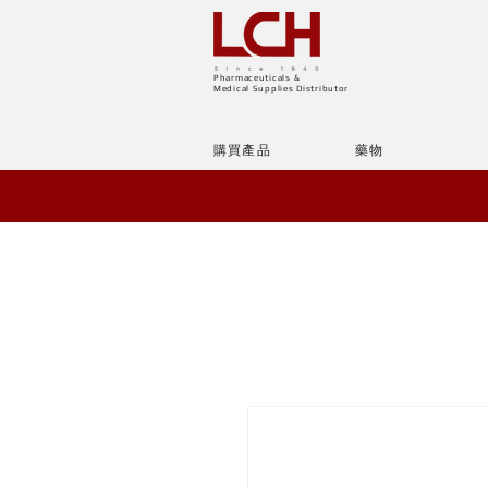
Pharmaceuticals &
Medical Supplies Distributor
購買產品
藥物