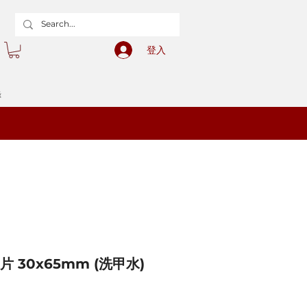
登入
錄
片 30x65mm (洗甲水)