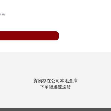
N Med PP+PE 醫療保護衣 Leve
貨物存在公司本地倉庫
下單後迅速送貨