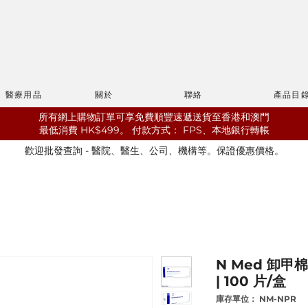
醫療用品
關於
聯絡
產品目
所有網上購物訂單可享免費順豐速遞送貨至香港和澳門
最低消費 HK$499。
​付款方式： FPS、本地銀行轉帳
歡迎批發查詢 - 醫院、醫生、公司、機構等。保證優惠價格。
N Med 卸甲棉
| 100 片/盒
庫存單位： NM-NPR