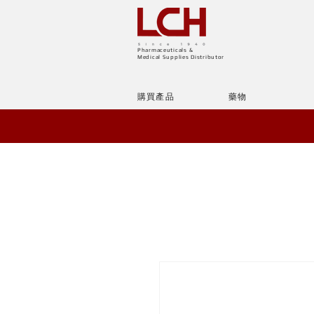
Pharmaceuticals &
Medical Supplies Distributor
購買產品
藥物