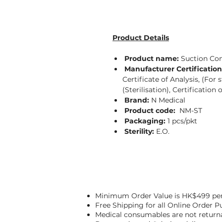
Product Details
Product name:
Suction Con
Manufacturer Certification
Certificate of Analysis, (For s
(Sterilisation), Certification o
Brand:
N Medical
Product code:
NM-ST
Packaging:
1 pcs/pkt
Sterility:
E.O.
Minimum Order Value is HK$499 per
Free Shipping for all Online Order 
Medical consumables are not return