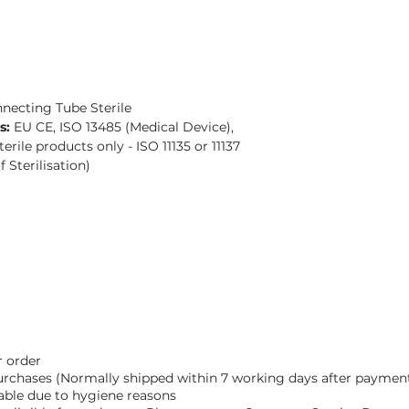
necting Tube Sterile
s:
EU CE, ISO 13485 (Medical Device),
terile products only - ISO 11135 or 11137
f Sterilisation)
 order
Purchases (Normally shipped within 7 working days after paymen
able due to hygiene reasons