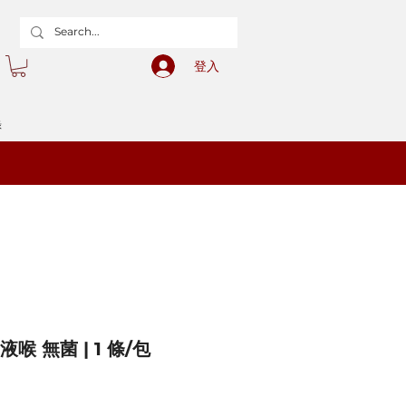
登入
錄
液喉 無菌 | 1 條/包