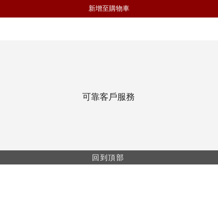
新增至購物車
可靠客戶服務
回到頂部
網上購物最低消費$499。所有網上購物單都會享
有包郵（免運費）。
網上購物只供香港及澳門地區。