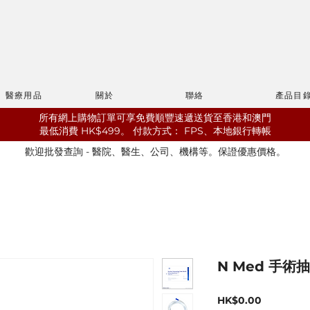
醫療用品
關於
聯絡
產品目
所有網上購物訂單可享免費順豐速遞送貨至香港和澳門
最低消費 HK$499。
​付款方式： FPS、本地銀行轉帳
歡迎批發查詢 - 醫院、醫生、公司、機構等。保證優惠價格。
N Med 手術抽
價
HK$0.00