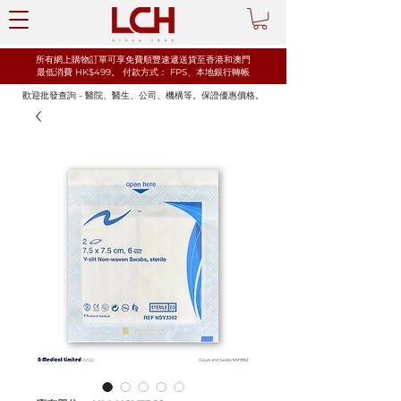
所有網上購物訂單可享免費順豐速遞送貨至香港和澳門
最低消費 HK$499。
​付款方式： FPS、本地銀行轉帳
歡迎批發查詢 - 醫院、醫生、公司、機構等。保證優惠價格。