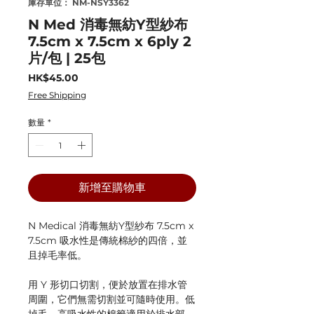
庫存單位： NM-NSY3362
N Med 消毒無紡Y型紗布
7.5cm x 7.5cm x 6ply 2
片/包 | 25包
價
HK$45.00
格
Free Shipping
數量
*
新增至購物車
N Medical 消毒無紡Y型紗布 7.5cm x
7.5cm 吸水性是傳統棉紗的四倍，並
且掉毛率低。
用 Y 形切口切割，便於放置在排水管
周圍，它們無需切割並可隨時使用。低