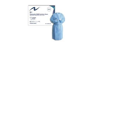
N Med SMMS 醫療保護衣 Level
N Med PP+PE 醫療保
3 (Blue) | 10 件/包
2 (黃色) | 10 pcs/pkt
新增至購物車
可靠產品
生產質量符合國際規格